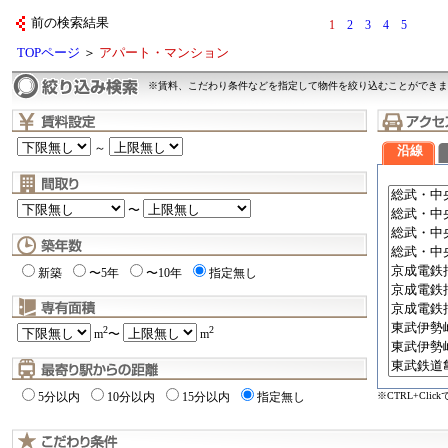
前の検索結果
1
2
3
4
5
TOPページ
＞
アパート・マンション
※賃料、こだわり条件などを指定して物件を絞り込むことができま
～
沿線
〜
新築
〜5年
〜10年
指定無し
2
2
m
〜
m
※CTRL+Cli
5分以内
10分以内
15分以内
指定無し