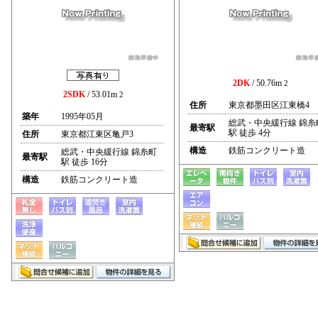
2DK
/ 50.76m
2
2SDK
/ 53.01m
2
住所
東京都墨田区江東橋4
築年
1995年05月
総武・中央緩行線 錦糸
最寄駅
駅 徒歩 4分
住所
東京都江東区亀戸3
構造
鉄筋コンクリート造
総武・中央緩行線 錦糸町
最寄駅
駅 徒歩 16分
構造
鉄筋コンクリート造