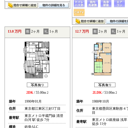
13.0 万円
敷
2ヶ月
礼
1ヶ月
12.7 万円
敷
2ヶ月
礼
1ヶ月
2DK
/ 55.00m
2LDK
/ 53.00m
2
2
築年
1990年01月
築年
1988年10月
住所
東京都江東区三好3丁目
東京都墨田区東駒形４
住所
目
東京メトロ半蔵門線 清澄
最寄駅
白河 駅 徒歩 7分
東京メトロ銀座線 浅草
最寄駅
徒歩 11分
構造
鉄骨ALC