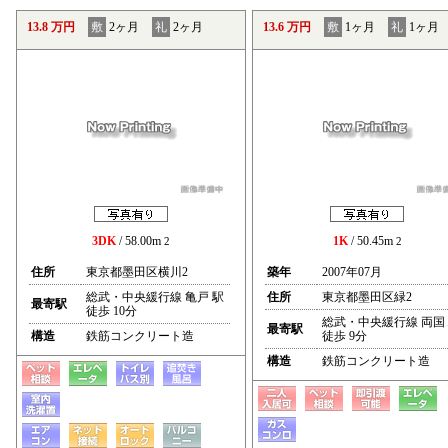
13.8 万円
敷
2ヶ月
礼
2ヶ月
13.6 万円
敷
1ヶ月
礼
1ヶ月
3DK
/ 58.00m
1K
/ 50.45m
2
2
住所
東京都墨田区横川2
築年
2007年07月
総武・中央緩行線 亀戸 駅
住所
東京都墨田区緑2
最寄駅
徒歩 10分
総武・中央緩行線 両国
最寄駅
構造
鉄筋コンクリート造
徒歩 9分
構造
鉄筋コンクリート造