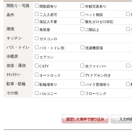
間取り・写真
間取図有り
外観写真有り
条件
二人入居可
ペット相談
保証人不要
敷礼ゼロゼロ対応
環境
角部屋
二階以上
キッチン
ガスコンロ
バス・トイレ
バス・トイレ別
洗濯機置場
冷暖房
エアコン
放送・通信
CATV
光ファイバー
ｾｷｭﾘﾃｨｰ
オートロック
TVドアホン付き
駐車・駐輪
駐輪場有り
バイク置場有り
その他
バルコニー
フローリング