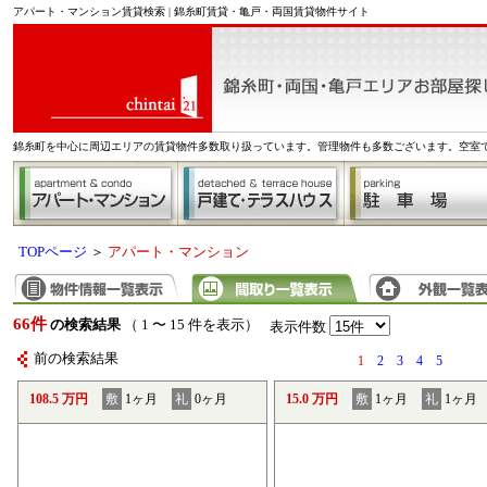
アパート・マンション賃貸検索 | 錦糸町賃貸・亀戸・両国賃貸物件サイト
錦糸町を中心に周辺エリアの賃貸物件多数取り扱っています。管理物件も多数ございます。空室
TOPページ
＞
アパート・マンション
66件
の検索結果
（ 1 〜 15 件を表示）
表示件数
前の検索結果
1
2
3
4
5
108.5 万円
敷
1ヶ月
礼
0ヶ月
15.0 万円
敷
1ヶ月
礼
1ヶ月