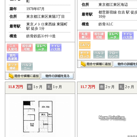
町
住所
東京都江東区海辺
築年
1978年07月
都営新宿線 住吉 駅 徒
最寄駅
住所
東京都江東区東陽3丁目
10分
東京メトロ東西線 東陽町
構造
鉄骨ALC
最寄駅
駅 徒歩 1分
構造
鉄骨鉄筋ｺﾝｸﾘｰﾄ造
11.8 万円
敷
1ヶ月
礼
1ヶ月
11.7 万円
敷
2ヶ月
礼
2ヶ月