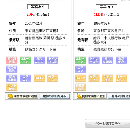
2DK
/ 41.04m
1LDK
/ 40.21m
2
2
築年
2001年02月
築年
1998年02月
住所
東京都墨田区江東橋5
住所
東京都江東区亀戸1
都営新宿線 菊川 駅 徒歩 9
総武・中央緩行線 亀戸
最寄駅
最寄駅
分
徒歩 6分
構造
鉄筋コンクリート造
構造
鉄骨鉄筋ｺﾝｸﾘｰﾄ造