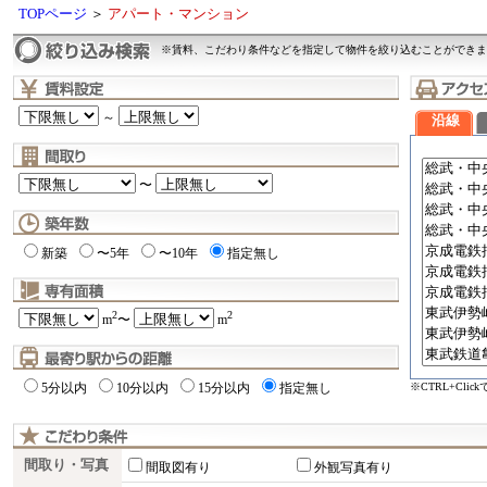
TOPページ
＞
アパート・マンション
※賃料、こだわり条件などを指定して物件を絞り込むことができま
～
沿線
〜
新築
〜5年
〜10年
指定無し
2
2
m
〜
m
※CTRL+Cli
5分以内
10分以内
15分以内
指定無し
間取り・写真
間取図有り
外観写真有り