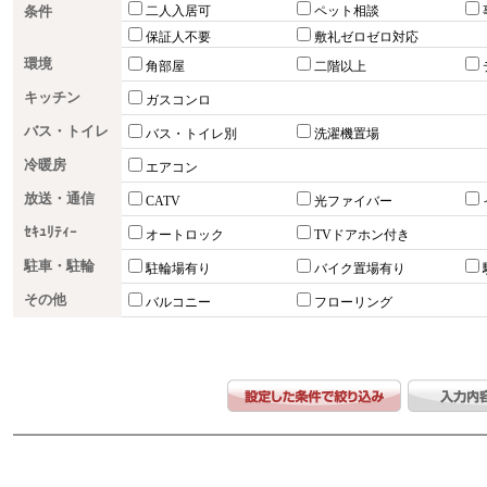
条件
二人入居可
ペット相談
保証人不要
敷礼ゼロゼロ対応
環境
角部屋
二階以上
キッチン
ガスコンロ
バス・トイレ
バス・トイレ別
洗濯機置場
冷暖房
エアコン
放送・通信
CATV
光ファイバー
ｾｷｭﾘﾃｨｰ
オートロック
TVドアホン付き
駐車・駐輪
駐輪場有り
バイク置場有り
その他
バルコニー
フローリング