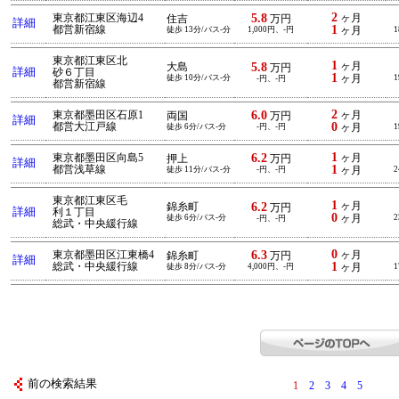
2
5.8
東京都江東区海辺4
ヶ月
住吉
万円
詳細
1
都営新宿線
徒歩 13分/バス-分
1,000円、-円
ヶ月
1
東京都江東区北
1
5.8
ヶ月
大島
万円
詳細
砂６丁目
1
徒歩 10分/バス-分
ヶ月
1
-円、-円
都営新宿線
2
6.0
東京都墨田区石原1
ヶ月
両国
万円
詳細
0
都営大江戸線
徒歩 6分/バス-分
-円、-円
ヶ月
1
1
6.2
東京都墨田区向島5
ヶ月
押上
万円
詳細
1
都営浅草線
徒歩 11分/バス-分
-円、-円
ヶ月
2
東京都江東区毛
1
6.2
ヶ月
錦糸町
万円
詳細
利１丁目
0
徒歩 6分/バス-分
ヶ月
2
-円、-円
総武・中央緩行線
0
6.3
東京都墨田区江東橋4
ヶ月
錦糸町
万円
詳細
1
総武・中央緩行線
徒歩 8分/バス-分
4,000円、-円
ヶ月
1
前の検索結果
1
2
3
4
5