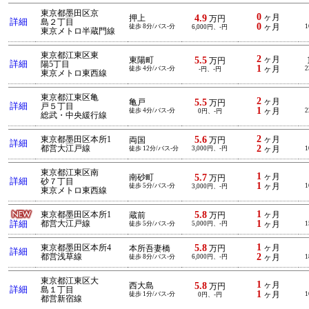
東京都墨田区京
0
4.9
ヶ月
押上
万円
詳細
島２丁目
0
徒歩 8分/バス-分
ヶ月
1
6,000円、-円
東京メトロ半蔵門線
東京都江東区東
2
5.5
ヶ月
東陽町
万円
詳細
陽5丁目
1
徒歩 4分/バス-分
ヶ月
2
-円、-円
東京メトロ東西線
東京都江東区亀
2
5.5
ヶ月
亀戸
万円
詳細
戸５丁目
1
徒歩 4分/バス-分
ヶ月
2
0円、-円
総武・中央緩行線
2
5.6
東京都墨田区本所1
ヶ月
両国
万円
詳細
2
都営大江戸線
徒歩 12分/バス-分
3,000円、-円
ヶ月
1
東京都江東区南
1
5.7
ヶ月
南砂町
万円
詳細
砂７丁目
1
徒歩 5分/バス-分
ヶ月
1
3,000円、-円
東京メトロ東西線
1
5.8
東京都墨田区本所1
ヶ月
蔵前
万円
1
詳細
都営大江戸線
徒歩 5分/バス-分
5,000円、-円
ヶ月
1
1
5.8
東京都墨田区本所4
ヶ月
本所吾妻橋
万円
詳細
2
都営浅草線
徒歩 8分/バス-分
6,000円、-円
ヶ月
1
東京都江東区大
1
5.8
ヶ月
西大島
万円
詳細
島１丁目
1
徒歩 1分/バス-分
ヶ月
1
0円、-円
都営新宿線