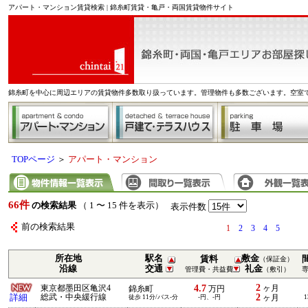
アパート・マンション賃貸検索 | 錦糸町賃貸・亀戸・両国賃貸物件サイト
錦糸町を中心に周辺エリアの賃貸物件多数取り扱っています。管理物件も多数ございます。空室
TOPページ
＞
アパート・マンション
66件
の検索結果
（ 1 〜 15 件を表示）
表示件数
前の検索結果
1
2
3
4
5
所在地
駅名
敷金
賃料
（保証金）
沿線
交通
礼金
管理費・共益費
（敷引）
2
4.7
東京都墨田区亀沢4
ヶ月
錦糸町
万円
2
詳細
総武・中央緩行線
徒歩 11分/バス-分
-円、-円
ヶ月
1