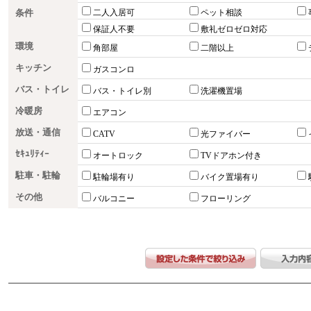
条件
二人入居可
ペット相談
保証人不要
敷礼ゼロゼロ対応
環境
角部屋
二階以上
キッチン
ガスコンロ
バス・トイレ
バス・トイレ別
洗濯機置場
冷暖房
エアコン
放送・通信
CATV
光ファイバー
ｾｷｭﾘﾃｨｰ
オートロック
TVドアホン付き
駐車・駐輪
駐輪場有り
バイク置場有り
その他
バルコニー
フローリング