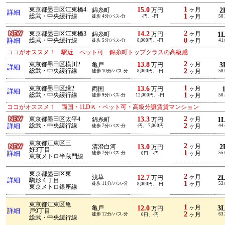
1
15.0
東京都墨田区江東橋4
ヶ月
2
錦糸町
万円
詳細
1
総武・中央緩行線
徒歩 4分/バス-分
-円、-円
ヶ月
50
2
14.2
東京都墨田区江東橋3
ヶ月
1
錦糸町
万円
0
詳細
総武・中央緩行線
徒歩 5分/バス-分
8,000円、-円
ヶ月
41
ココがオススメ！ 駅近 ペット可 錦糸町トップクラスの高級感
2
13.8
東京都墨田区横川2
ヶ月
3
亀戸
万円
詳細
2
総武・中央緩行線
徒歩 10分/バス-分
8,000円、-円
ヶ月
58
1
13.6
東京都墨田区緑2
ヶ月
両国
万円
詳細
1
総武・中央緩行線
徒歩 9分/バス-分
12,000円、-円
ヶ月
50
ココがオススメ！ 両国・1LDＫ・ペット可・高級分譲賃貸マンション
2
13.3
東京都墨田区太平4
ヶ月
1
錦糸町
万円
2
詳細
総武・中央緩行線
徒歩 7分/バス-分
-円、 7,000円
ヶ月
44
東京都江東区三
2
13.0
ヶ月
2
清澄白河
万円
好3丁目
1
詳細
徒歩 7分/バス-分
ヶ月
55
0円、-円
東京メトロ半蔵門線
東京都墨田区東
2
12.7
ヶ月
2
浅草
万円
詳細
駒形４丁目
1
徒歩 11分/バス-分
ヶ月
53
8,000円、-円
東京メトロ銀座線
東京都江東区亀
1
12.0
ヶ月
3
亀戸
万円
詳細
戸9丁目
2
徒歩 12分/バス-分
ヶ月
63
0円、-円
総武・中央緩行線