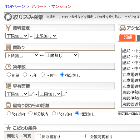
TOPページ
＞
アパート・マンション
※賃料、こだわり条件などを指定して物件を絞り込むことができま
～
沿線
〜
新築
〜5年
〜10年
指定無し
2
2
m
〜
m
※CTRL+Cli
5分以内
10分以内
15分以内
指定無し
間取り・写真
間取図有り
外観写真有り