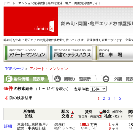
アパート・マンション賃貸検索 | 錦糸町賃貸・亀戸・両国賃貸物件サイト
錦糸町を中心に周辺エリアの賃貸物件多数取り扱っています。管理物件も多数ございます。空室
TOPページ
＞
アパート・マンション
66件
の検索結果
（ 1 〜 15 件を表示）
表示件数
前の検索結果
1
2
3
4
5
所在地
駅名
敷金
賃料
間
（保証金）
沿線
交通
礼金
管理費・共益費
（敷引）
専
1
108.5
東京都江東区亀戸3
ヶ月
2
錦糸町
万円
詳細
0
総武・中央緩行線
徒歩 16分/バス-分
6,500円、-円
ヶ月
53