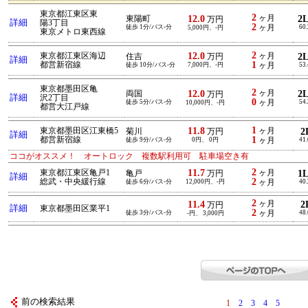
東京都江東区東
2
12.0
ヶ月
2
東陽町
万円
詳細
陽3丁目
2
徒歩 1分/バス-分
ヶ月
60
5,000円、-円
東京メトロ東西線
2
12.0
東京都江東区海辺
ヶ月
2
住吉
万円
詳細
1
都営新宿線
徒歩 10分/バス-分
7,000円、-円
ヶ月
53
東京都墨田区亀
2
12.0
ヶ月
2
両国
万円
詳細
沢2丁目
0
徒歩 5分/バス-分
ヶ月
54
10,000円、-円
都営大江戸線
1
11.8
東京都墨田区江東橋5
ヶ月
2
菊川
万円
詳細
1
都営新宿線
徒歩 9分/バス-分
0円、 0円
ヶ月
41
ココがオススメ！ オートロック 複数駅利用可 駐車場空き有
2
11.7
東京都江東区亀戸1
ヶ月
1
亀戸
万円
詳細
2
総武・中央緩行線
徒歩 6分/バス-分
12,000円、-円
ヶ月
40
2
11.4
ヶ月
2
万円
詳細
東京都墨田区業平1
2
徒歩 3分/バス-分
ヶ月
48
-円、 3,000円
前の検索結果
1
2
3
4
5