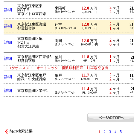
東京都江東区東
2
12.0
ヶ月
2
東陽町
万円
詳細
陽3丁目
2
徒歩 1分/バス-分
ヶ月
60
5,000円、-円
東京メトロ東西線
2
12.0
東京都江東区海辺
ヶ月
2
住吉
万円
詳細
1
都営新宿線
徒歩 10分/バス-分
7,000円、-円
ヶ月
53
東京都墨田区亀
2
12.0
ヶ月
2
両国
万円
詳細
沢2丁目
0
徒歩 5分/バス-分
ヶ月
54
10,000円、-円
都営大江戸線
1
11.8
東京都墨田区江東橋5
ヶ月
2
菊川
万円
詳細
1
都営新宿線
徒歩 9分/バス-分
0円、 0円
ヶ月
41
ココがオススメ！ オートロック 複数駅利用可 駐車場空き有
2
11.7
東京都江東区亀戸1
ヶ月
1
亀戸
万円
詳細
2
総武・中央緩行線
徒歩 6分/バス-分
12,000円、-円
ヶ月
40
2
11.4
ヶ月
2
万円
詳細
東京都墨田区業平1
2
徒歩 3分/バス-分
ヶ月
48
-円、 3,000円
前の検索結果
1
2
3
4
5