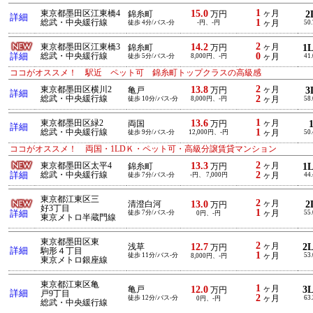
1
15.0
東京都墨田区江東橋4
ヶ月
2
錦糸町
万円
詳細
1
総武・中央緩行線
徒歩 4分/バス-分
-円、-円
ヶ月
50
2
14.2
東京都墨田区江東橋3
ヶ月
1
錦糸町
万円
0
詳細
総武・中央緩行線
徒歩 5分/バス-分
8,000円、-円
ヶ月
41
ココがオススメ！ 駅近 ペット可 錦糸町トップクラスの高級感
2
13.8
東京都墨田区横川2
ヶ月
3
亀戸
万円
詳細
2
総武・中央緩行線
徒歩 10分/バス-分
8,000円、-円
ヶ月
58
1
13.6
東京都墨田区緑2
ヶ月
両国
万円
詳細
1
総武・中央緩行線
徒歩 9分/バス-分
12,000円、-円
ヶ月
50
ココがオススメ！ 両国・1LDＫ・ペット可・高級分譲賃貸マンション
2
13.3
東京都墨田区太平4
ヶ月
1
錦糸町
万円
2
詳細
総武・中央緩行線
徒歩 7分/バス-分
-円、 7,000円
ヶ月
44
東京都江東区三
2
13.0
ヶ月
2
清澄白河
万円
好3丁目
1
詳細
徒歩 7分/バス-分
ヶ月
55
0円、-円
東京メトロ半蔵門線
東京都墨田区東
2
12.7
ヶ月
2
浅草
万円
詳細
駒形４丁目
1
徒歩 11分/バス-分
ヶ月
53
8,000円、-円
東京メトロ銀座線
東京都江東区亀
1
12.0
ヶ月
3
亀戸
万円
詳細
戸9丁目
2
徒歩 12分/バス-分
ヶ月
63
0円、-円
総武・中央緩行線