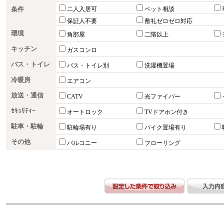
条件
二人入居可
ペット相談
保証人不要
敷礼ゼロゼロ対応
環境
角部屋
二階以上
キッチン
ガスコンロ
バス・トイレ
バス・トイレ別
洗濯機置場
冷暖房
エアコン
放送・通信
CATV
光ファイバー
ｾｷｭﾘﾃｨｰ
オートロック
TVドアホン付き
駐車・駐輪
駐輪場有り
バイク置場有り
その他
バルコニー
フローリング