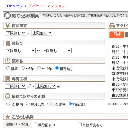
TOPページ
＞
アパート・マンション
※賃料、こだわり条件などを指定して物件を絞り込むことができま
～
沿線
〜
新築
〜5年
〜10年
指定無し
2
2
m
〜
m
※CTRL+Cli
5分以内
10分以内
15分以内
指定無し
間取り・写真
間取図有り
外観写真有り