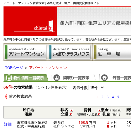
アパート・マンション賃貸検索 | 錦糸町賃貸・亀戸・両国賃貸物件サイト
錦糸町を中心に周辺エリアの賃貸物件多数取り扱っています。管理物件も多数ございます。空室
TOPページ
＞
アパート・マンション
66件
の検索結果
（ 1 〜 15 件を表示）
表示件数
前の検索結果
1
2
3
4
5
所在地
駅名
敷金
賃料
間
（保証金）
沿線
交通
礼金
管理費・共益費
（敷引）
専
1
108.5
東京都江東区亀戸3
ヶ月
2
錦糸町
万円
詳細
0
総武・中央緩行線
徒歩 16分/バス-分
6,500円、-円
ヶ月
53