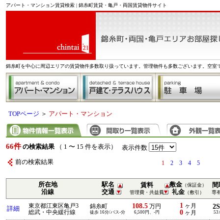
アパート・マンション賃貸検索 | 錦糸町賃貸・亀戸・両国賃貸物件サイト
錦糸町を中心に周辺エリアの賃貸物件多数取り扱っています。管理物件も多数ございます。空室
TOPページ
＞
アパート・マンション
66件
の検索結果
（ 1 〜 15 件を表示）
表示件数
前の検索結果
1
2
3
4
5
所在地
駅名
敷金
賃料
間
（保証金）
沿線
交通
礼金
管理費・共益費
（敷引）
専
1
108.5
東京都江東区亀戸3
ヶ月
2
錦糸町
万円
詳細
0
総武・中央緩行線
徒歩 16分/バス-分
6,500円、-円
ヶ月
53