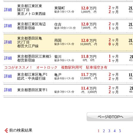
東京都江東区東
2
12.0
ヶ月
2
東陽町
万円
詳細
陽3丁目
2
徒歩 1分/バス-分
ヶ月
60
5,000円、-円
東京メトロ東西線
2
12.0
東京都江東区海辺
ヶ月
2
住吉
万円
詳細
1
都営新宿線
徒歩 10分/バス-分
7,000円、-円
ヶ月
53
東京都墨田区亀
2
12.0
ヶ月
2
両国
万円
詳細
沢2丁目
0
徒歩 5分/バス-分
ヶ月
54
10,000円、-円
都営大江戸線
1
11.8
東京都墨田区江東橋5
ヶ月
2
菊川
万円
詳細
1
都営新宿線
徒歩 9分/バス-分
0円、 0円
ヶ月
41
ココがオススメ！ オートロック 複数駅利用可 駐車場空き有
2
11.7
東京都江東区亀戸1
ヶ月
1
亀戸
万円
詳細
2
総武・中央緩行線
徒歩 6分/バス-分
12,000円、-円
ヶ月
40
2
11.4
ヶ月
2
万円
詳細
東京都墨田区業平1
2
徒歩 3分/バス-分
ヶ月
48
-円、 3,000円
前の検索結果
1
2
3
4
5