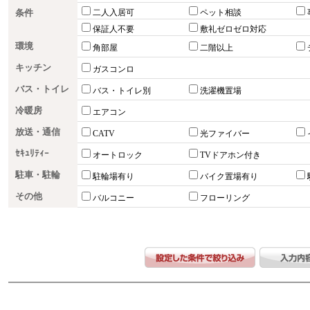
条件
二人入居可
ペット相談
保証人不要
敷礼ゼロゼロ対応
環境
角部屋
二階以上
キッチン
ガスコンロ
バス・トイレ
バス・トイレ別
洗濯機置場
冷暖房
エアコン
放送・通信
CATV
光ファイバー
ｾｷｭﾘﾃｨｰ
オートロック
TVドアホン付き
駐車・駐輪
駐輪場有り
バイク置場有り
その他
バルコニー
フローリング