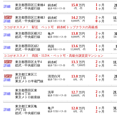
1
15.0
東京都墨田区江東橋4
ヶ月
2
錦糸町
万円
詳細
1
総武・中央緩行線
徒歩 4分/バス-分
-円、-円
ヶ月
50
2
14.2
東京都墨田区江東橋3
ヶ月
1
錦糸町
万円
0
詳細
総武・中央緩行線
徒歩 5分/バス-分
8,000円、-円
ヶ月
41
ココがオススメ！ 駅近 ペット可 錦糸町トップクラスの高級感
2
13.8
東京都墨田区横川2
ヶ月
3
亀戸
万円
詳細
2
総武・中央緩行線
徒歩 10分/バス-分
8,000円、-円
ヶ月
58
1
13.6
東京都墨田区緑2
ヶ月
両国
万円
詳細
1
総武・中央緩行線
徒歩 9分/バス-分
12,000円、-円
ヶ月
50
ココがオススメ！ 両国・1LDＫ・ペット可・高級分譲賃貸マンション
2
13.3
東京都墨田区太平4
ヶ月
1
錦糸町
万円
2
詳細
総武・中央緩行線
徒歩 7分/バス-分
-円、 7,000円
ヶ月
44
東京都江東区三
2
13.0
ヶ月
2
清澄白河
万円
好3丁目
1
詳細
徒歩 7分/バス-分
ヶ月
55
0円、-円
東京メトロ半蔵門線
東京都墨田区東
2
12.7
ヶ月
2
浅草
万円
詳細
駒形４丁目
1
徒歩 11分/バス-分
ヶ月
53
8,000円、-円
東京メトロ銀座線
東京都江東区亀
1
12.0
ヶ月
3
亀戸
万円
詳細
戸9丁目
2
徒歩 12分/バス-分
ヶ月
63
0円、-円
総武・中央緩行線