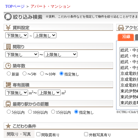
TOPページ
＞
アパート・マンション
※賃料、こだわり条件などを指定して物件を絞り込むことができま
～
沿線
〜
新築
〜5年
〜10年
指定無し
2
2
m
〜
m
※CTRL+Cli
5分以内
10分以内
15分以内
指定無し
間取り・写真
間取図有り
外観写真有り