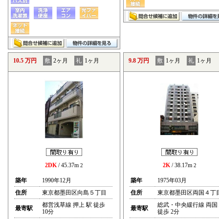
10.5 万円
敷
2ヶ月
礼
1ヶ月
9.8 万円
敷
1ヶ月
礼
1ヶ月
2DK
/ 45.37m
2K
/ 38.17m
2
2
築年
1990年12月
築年
1975年03月
住所
東京都墨田区向島５丁目
住所
東京都墨田区両国４丁
都営浅草線 押上 駅 徒歩
総武・中央緩行線 両国
最寄駅
最寄駅
10分
徒歩 2分