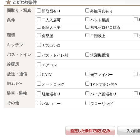
間取り・写真
間取図有り
外観写真有り
条件
二人入居可
ペット相談
保証人不要
敷礼ゼロゼロ対応
環境
角部屋
二階以上
キッチン
ガスコンロ
バス・トイレ
バス・トイレ別
洗濯機置場
冷暖房
エアコン
放送・通信
CATV
光ファイバー
ｾｷｭﾘﾃｨｰ
オートロック
TVドアホン付き
駐車・駐輪
駐輪場有り
バイク置場有り
その他
バルコニー
フローリング