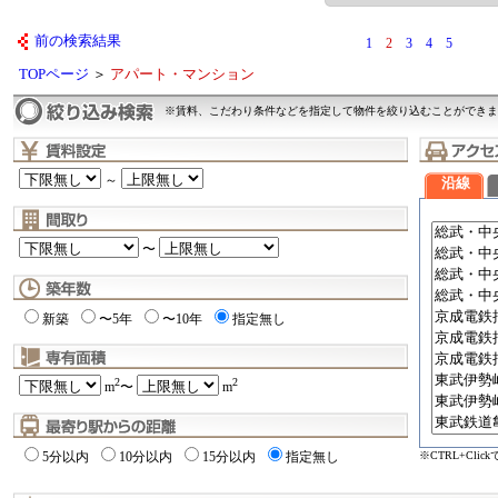
前の検索結果
1
2
3
4
5
TOPページ
＞
アパート・マンション
※賃料、こだわり条件などを指定して物件を絞り込むことができま
～
沿線
〜
新築
〜5年
〜10年
指定無し
2
2
m
〜
m
※CTRL+Cli
5分以内
10分以内
15分以内
指定無し