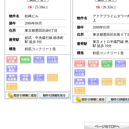
1K
/ 25.18m
1K
/ 26.32m
2
2
物件名
松崎ビル
アクアプライムタワー
物件名
上
築年
2006年06月
築年
2008年03月
住所
東京都墨田区緑4丁目
住所
東京都墨田区向島５丁
総武・中央緩行線 錦糸町
最寄駅
駅 徒歩 9分
東京メトロ半蔵門線 押
最寄駅
駅 徒歩 10分
構造
鉄筋コンクリート造
構造
鉄筋コンクリート造