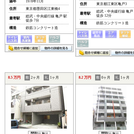
築年
1978年11月
住所
東京都江東区亀戸3
住所
東京都墨田区江東橋4
総武・中央緩行線 亀戸
最寄駅
徒歩 12分
総武・中央緩行線 亀戸 駅
最寄駅
徒歩 7分
構造
鉄筋コンクリート造
構造
鉄筋コンクリート造
8.5 万円
敷
2ヶ月
礼
1ヶ月
8.2 万円
敷
0ヶ月
礼
1ヶ月