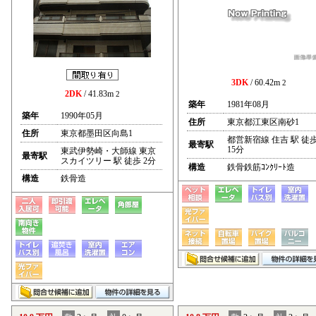
3DK
/ 60.42m
2
2DK
/ 41.83m
2
築年
1981年08月
築年
1990年05月
住所
東京都江東区南砂1
住所
東京都墨田区向島1
都営新宿線 住吉 駅 徒
最寄駅
15分
東武伊勢崎・大師線 東京
最寄駅
スカイツリー 駅 徒歩 2分
構造
鉄骨鉄筋ｺﾝｸﾘｰﾄ造
構造
鉄骨造