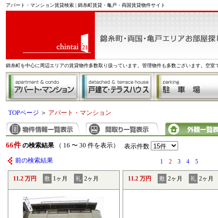
アパート・マンション賃貸検索 | 錦糸町賃貸・亀戸・両国賃貸物件サイト
錦糸町を中心に周辺エリアの賃貸物件多数取り扱っています。管理物件も多数ございます。空室
TOPページ
＞
アパート・マンション
66件
の検索結果
（ 16 〜 30 件を表示）
表示件数
前の検索結果
1
2
3
4
5
11.2 万円
敷
1ヶ月
礼
2ヶ月
11.2 万円
敷
2ヶ月
礼
2ヶ月