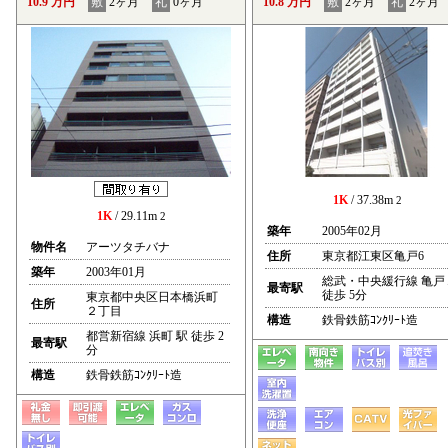
10.9 万円
敷
2ヶ月
礼
0ヶ月
10.8 万円
敷
2ヶ月
礼
2ヶ月
1K
/ 37.38m
2
1K
/ 29.11m
2
築年
2005年02月
物件名
アーツタチバナ
住所
東京都江東区亀戸6
築年
2003年01月
総武・中央緩行線 亀戸
最寄駅
徒歩 5分
東京都中央区日本橋浜町
住所
２丁目
構造
鉄骨鉄筋ｺﾝｸﾘｰﾄ造
都営新宿線 浜町 駅 徒歩 2
最寄駅
分
構造
鉄骨鉄筋ｺﾝｸﾘｰﾄ造