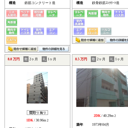
構造
鉄筋コンクリート造
構造
鉄骨鉄筋ｺﾝｸﾘｰﾄ造
8.8 万円
敷
2ヶ月
礼
1ヶ月
8.5 万円
敷
2ヶ月
礼
1ヶ月
2DK
/ 40.29m
2
1DK
/ 30.96m
2
築年
1973年04月