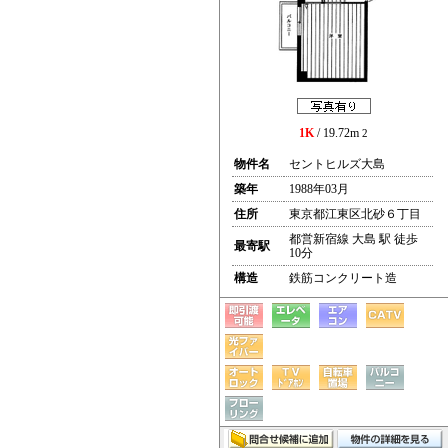
1K
/ 19.72m
2
物件名
セントヒルズ大島
築年
1988年03月
住所
東京都江東区北砂６丁目
都営新宿線 大島 駅 徒歩
最寄駅
10分
構造
鉄筋コンクリート造