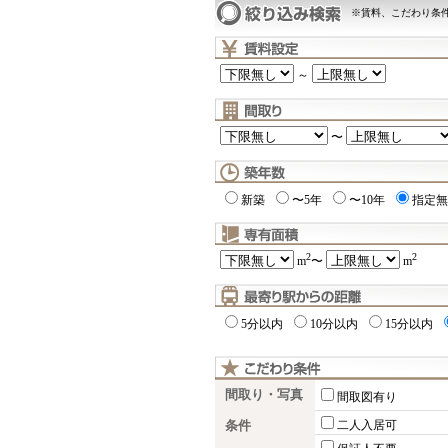
※賃料、こだわり条
～
〜
新築
〜5年
〜10年
指定無
2
2
m
〜
m
5分以内
10分以内
15分以内
間取り・写真
間取図有り
条件
二人入居可