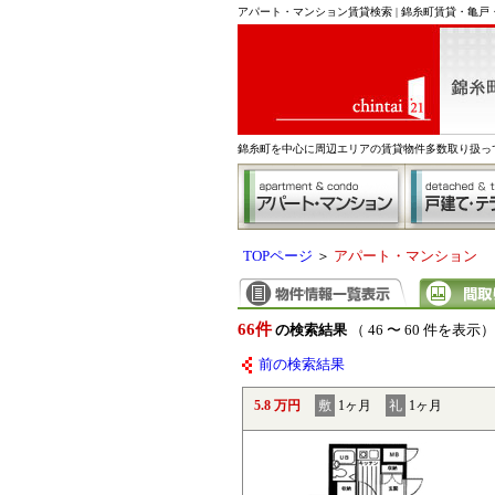
アパート・マンション賃貸検索 | 錦糸町賃貸・亀
錦糸町を中心に周辺エリアの賃貸物件多数取り扱っ
TOPページ
＞
アパート・マンション
66件
の検索結果
（ 46 〜 60 件を表示）
前の検索結果
5.8 万円
敷
1ヶ月
礼
1ヶ月