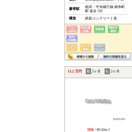
総武・中央緩行線 錦糸町
最寄駅
駅 徒歩 5分
構造
鉄筋コンクリート造
11.2 万円
敷
2ヶ月
礼
2ヶ月
3DK
/ 60.42m
2