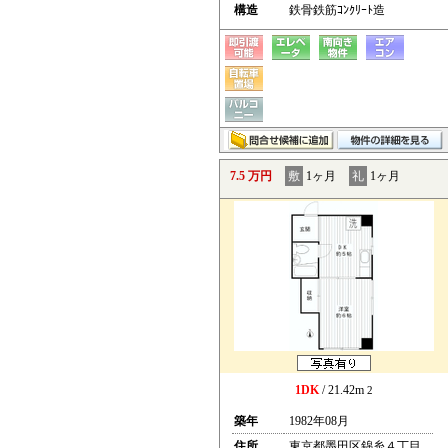
構造
鉄骨鉄筋ｺﾝｸﾘｰﾄ造
7.5 万円
敷
1ヶ月
礼
1ヶ月
1DK
/ 21.42m
2
築年
1982年08月
住所
東京都墨田区錦糸４丁目