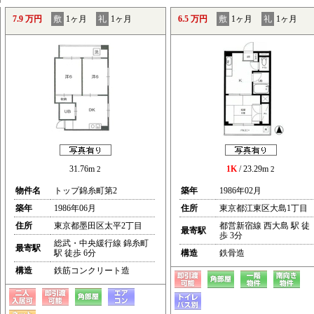
7.9 万円
敷
1ヶ月
礼
1ヶ月
6.5 万円
敷
1ヶ月
礼
1ヶ月
31.76m
1K
/ 23.29m
2
2
物件名
トップ錦糸町第2
築年
1986年02月
築年
1986年06月
住所
東京都江東区大島1丁目
住所
東京都墨田区太平2丁目
都営新宿線 西大島 駅 徒
最寄駅
歩 3分
総武・中央緩行線 錦糸町
最寄駅
駅 徒歩 6分
構造
鉄骨造
構造
鉄筋コンクリート造