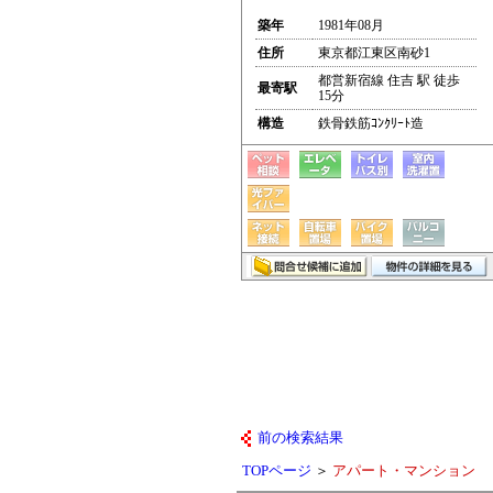
築年
1981年08月
住所
東京都江東区南砂1
都営新宿線 住吉 駅 徒歩
最寄駅
15分
構造
鉄骨鉄筋ｺﾝｸﾘｰﾄ造
前の検索結果
TOPページ
＞
アパート・マンション