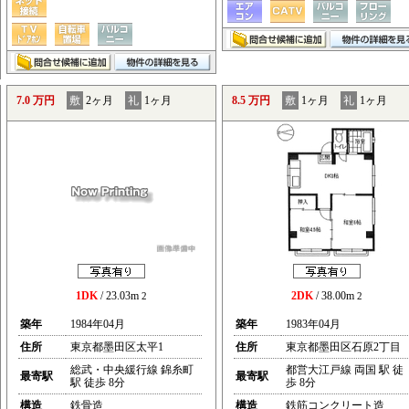
7.0 万円
敷
2ヶ月
礼
1ヶ月
8.5 万円
敷
1ヶ月
礼
1ヶ月
1DK
/ 23.03m
2DK
/ 38.00m
2
2
築年
1984年04月
築年
1983年04月
住所
東京都墨田区太平1
住所
東京都墨田区石原2丁目
総武・中央緩行線 錦糸町
都営大江戸線 両国 駅 徒
最寄駅
最寄駅
駅 徒歩 8分
歩 8分
構造
鉄骨造
構造
鉄筋コンクリート造