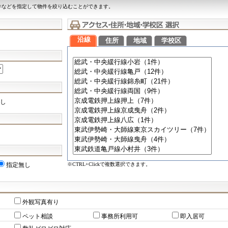
件などを指定して物件を絞り込むことができます。
沿線
住所
地域
学校区
し
※CTRL+Clickで複数選択できます。
指定無し
外観写真有り
ペット相談
事務所利用可
即入居可