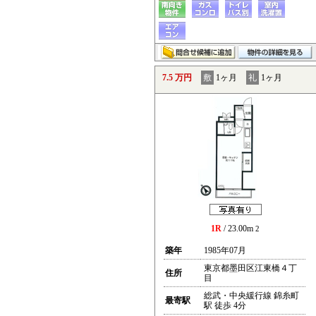
7.5 万円
敷
1ヶ月
礼
1ヶ月
1R
/ 23.00m
2
築年
1985年07月
東京都墨田区江東橋４丁
住所
目
総武・中央緩行線 錦糸町
最寄駅
駅 徒歩 4分