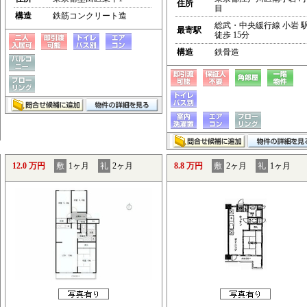
住所
目
構造
鉄筋コンクリート造
総武・中央緩行線 小岩 
最寄駅
徒歩 15分
構造
鉄骨造
12.0 万円
敷
1ヶ月
礼
2ヶ月
8.8 万円
敷
2ヶ月
礼
1ヶ月