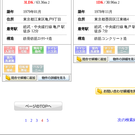
3LDK
/ 63.36m
1DK
/ 30.96m
2
2
築年
1979年01月
築年
1978年11月
住所
東京都江東区亀戸9丁目
住所
東京都墨田区江東橋4
総武・中央緩行線 亀戸 駅
総武・中央緩行線 亀戸 
最寄駅
最寄駅
徒歩 12分
徒歩 7分
構造
鉄骨鉄筋ｺﾝｸﾘｰﾄ造
構造
鉄筋コンクリート造
次の検索
1
2
3
4
5