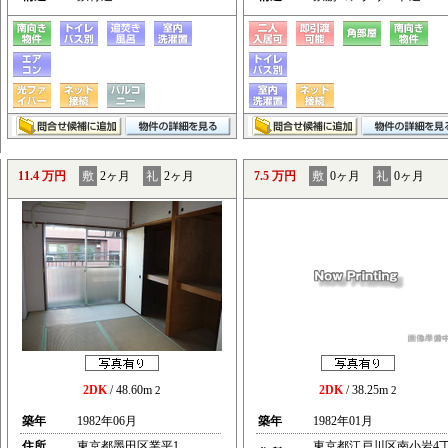
11.4 万円
敷
2ヶ月
礼
2ヶ月
7.5 万円
敷
0ヶ月
礼
0ヶ月
2DK
/ 48.60m
2DK
/ 38.25m
2
2
築年
1982年06月
築年
1982年01月
住所
東京都墨田区業平1
東京都江戸川区南小岩4