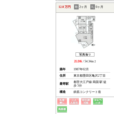
12.0 万円
敷
2ヶ月
礼
0ヶ月
2LDK
/ 54.34m
2
築年
1987年02月
住所
東京都墨田区亀沢2丁目
都営大江戸線 両国 駅 徒
最寄駅
歩 5分
構造
鉄筋コンクリート造