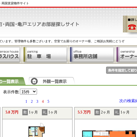
戸・両国賃貸物件サイト
ています。管理物件も多数ございます。空室でお困りのオーナー様、ご相談お気軽にどうぞ
表示件数
次の検索
1
2
3
4
5
5.8 万円
敷
1ヶ月
礼
1ヶ月
5.5 万円
敷
2ヶ月
礼
1ヶ月