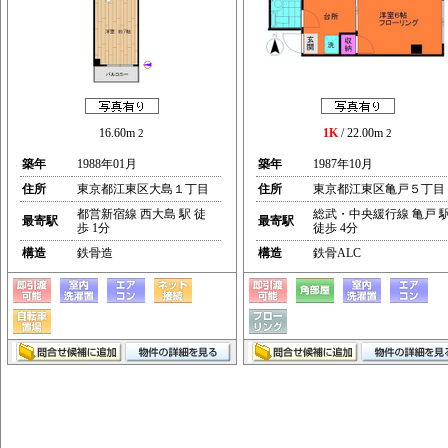
16.60m
1K
/ 22.00m
2
2
築年
1988年01月
築年
1987年10月
住所
東京都江東区大島１丁目
住所
東京都江東区亀戸５丁目
都営新宿線 西大島 駅 徒
総武・中央緩行線 亀戸 
最寄駅
最寄駅
歩 1分
徒歩 4分
構造
鉄骨造
構造
鉄骨ALC